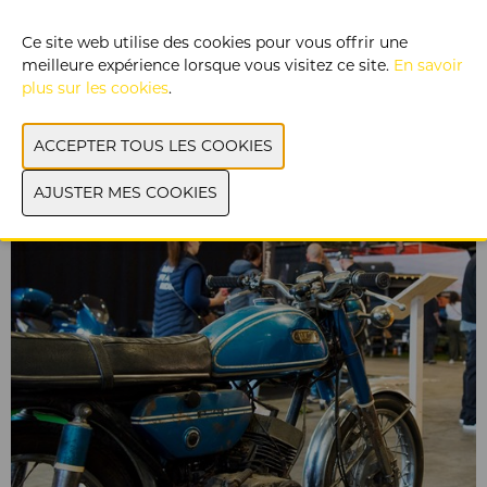
Ce site web utilise des cookies pour vous offrir une
meilleure expérience lorsque vous visitez ce site.
En savoir
Cuts & shaves
plus sur les cookies
.